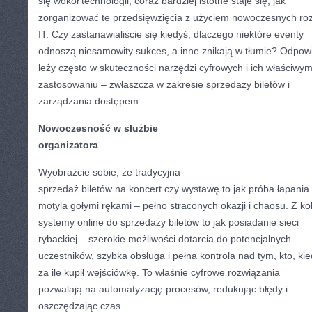
się wokół technologii, coraz bardziej istotne staje się, jak
zorganizować te przedsięwzięcia z użyciem nowoczesnych ro
IT. Czy zastanawialiście się kiedyś, dlaczego niektóre eventy
odnoszą niesamowity sukces, a inne znikają w tłumie? Odpow
leży często w skuteczności narzędzi cyfrowych i ich właściwy
zastosowaniu – zwłaszcza w zakresie sprzedaży biletów i
zarządzania dostępem.
Nowoczesność w służbie
organizatora
Wyobraźcie sobie, że tradycyjna
sprzedaż biletów na koncert czy wystawę to jak próba łapania
motyla gołymi rękami – pełno straconych okazji i chaosu. Z kol
systemy online do sprzedaży biletów to jak posiadanie sieci
rybackiej – szerokie możliwości dotarcia do potencjalnych
uczestników, szybka obsługa i pełna kontrola nad tym, kto, kie
za ile kupił wejściówkę. To właśnie cyfrowe rozwiązania
pozwalają na automatyzację procesów, redukując błędy i
oszczędzając czas.