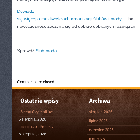
Dowiedz
się więcej o możliwościach organizacji ślubów i mody
— bo
nowoczesność zaczyna się od dobrze dobranych rozwiązań IT
Sprawdź
Ślub,moda
CATEGORIES:
TURYSTYKA, PODRÓŻE
Comments are closed.
Scena Czytelników
sierpień 2026
6 sierpnia, 2026
lipiec 2026
Inspiracje i Projekty
czerwiec 2026
5 sierpnia, 2026
maj 2026