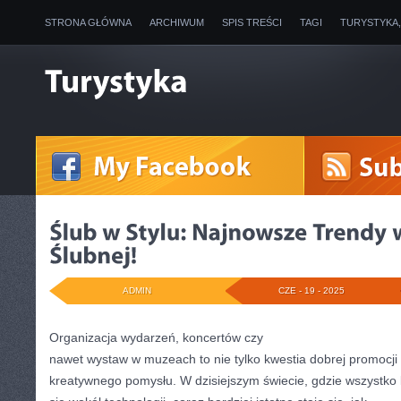
STRONA GŁÓWNA
ARCHIWUM
SPIS TREŚCI
TAGI
TURYSTYKA
ADMIN
CZE - 19 - 2025
Organizacja wydarzeń, koncertów czy
nawet wystaw w muzeach to nie tylko kwestia dobrej promocji
kreatywnego pomysłu. W dzisiejszym świecie, gdzie wszystko 