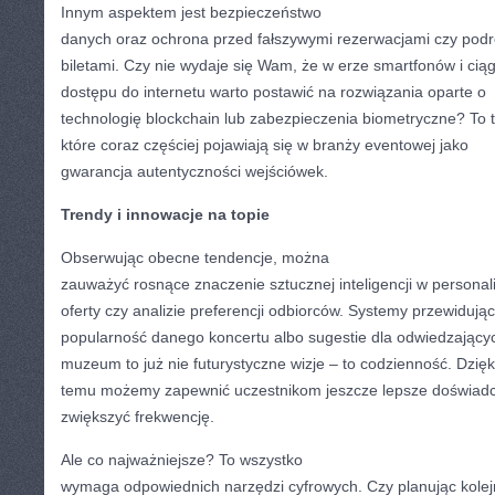
Innym aspektem jest bezpieczeństwo
danych oraz ochrona przed fałszywymi rezerwacjami czy pod
biletami. Czy nie wydaje się Wam, że w erze smartfonów i cią
dostępu do internetu warto postawić na rozwiązania oparte o
technologię blockchain lub zabezpieczenia biometryczne? To t
które coraz częściej pojawiają się w branży eventowej jako
gwarancja autentyczności wejściówek.
Trendy i innowacje na topie
Obserwując obecne tendencje, można
zauważyć rosnące znaczenie sztucznej inteligencji w personali
oferty czy analizie preferencji odbiorców. Systemy przewidują
popularność danego koncertu albo sugestie dla odwiedzający
muzeum to już nie futurystyczne wizje – to codzienność. Dzięk
temu możemy zapewnić uczestnikom jeszcze lepsze doświadc
zwiększyć frekwencję.
Ale co najważniejsze? To wszystko
wymaga odpowiednich narzędzi cyfrowych. Czy planując kole