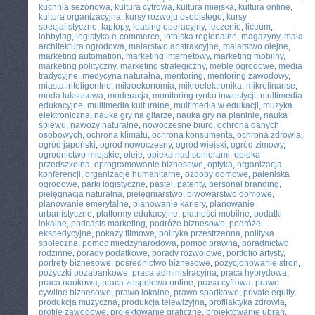
kuchnia sezonowa
,
kultura cyfrowa
,
kultura miejska
,
kultura online
,
kultura organizacyjna
,
kursy rozwoju osobistego
,
kursy
specjalistyczne
,
laptopy
,
leasing operacyjny
,
leczenie
,
liceum
,
lobbying
,
logistyka e-commerce
,
lotniska regionalne
,
magazyny
,
mała
architektura ogrodowa
,
malarstwo abstrakcyjne
,
malarstwo olejne
,
marketing automation
,
marketing internetowy
,
marketing mobilny
,
marketing polityczny
,
marketing strategiczny
,
meble ogrodowe
,
media
tradycyjne
,
medycyna naturalna
,
mentoring
,
mentoring zawodowy
,
miasta inteligentne
,
mikroekonomia
,
mikroelektronika
,
mikrofinanse
,
moda luksusowa
,
moderacja
,
monitoring rynku inwestycji
,
multimedia
edukacyjne
,
multimedia kulturalne
,
multimedia w edukacji
,
muzyka
elektroniczna
,
nauka gry na gitarze
,
nauka gry na pianinie
,
nauka
śpiewu
,
nawozy naturalne
,
nowoczesne biuro
,
ochrona danych
osobowych
,
ochrona klimatu
,
ochrona konsumenta
,
ochrona zdrowia
,
ogród japoński
,
ogród nowoczesny
,
ogród wiejski
,
ogród zimowy
,
ogrodnictwo miejskie
,
oleje
,
opieka nad seniorami
,
opieka
przedszkolna
,
oprogramowanie biznesowe
,
optyka
,
organizacja
konferencji
,
organizacje humanitarne
,
ozdoby domowe
,
paleniska
ogrodowe
,
parki logistyczne
,
pastel
,
patenty
,
personal branding
,
pielęgnacja naturalna
,
pielęgniarstwo
,
piwowarstwo domowe
,
planowanie emerytalne
,
planowanie kariery
,
planowanie
urbanistyczne
,
platformy edukacyjne
,
płatności mobilne
,
podatki
lokalne
,
podcasts marketing
,
podróże biznesowe
,
podróże
ekspedycyjne
,
pokazy filmowe
,
polityka przestrzenna
,
polityka
społeczna
,
pomoc międzynarodowa
,
pomoc prawna
,
poradnictwo
rodzinne
,
porady podatkowe
,
porady rozwojowe
,
portfolio artysty
,
portrety biznesowe
,
pośrednictwo biznesowe
,
pozycjonowanie stron
,
pożyczki pozabankowe
,
praca administracyjna
,
praca hybrydowa
,
praca naukowa
,
praca zespołowa online
,
prasa cyfrowa
,
prawo
cywilne biznesowe
,
prawo lokalne
,
prawo spadkowe
,
private equity
,
produkcja muzyczna
,
produkcja telewizyjna
,
profilaktyka zdrowia
,
profile zawodowe
,
projektowanie graficzne
,
projektowanie ubrań
,