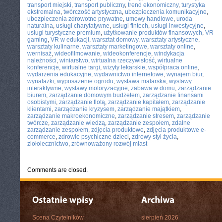
transport miejski
,
transport publiczny
,
trend ekonomiczny
,
turystyka
ekstremalna
,
twórczość artystyczna
,
ubezpieczenia komunikacyjne
,
ubezpieczenia zdrowotne prywatne
,
umowy handlowe
,
uroda
naturalna
,
usługi charytatywne
,
usługi fintech
,
usługi inwestycyjne
,
usługi turystyczne premium
,
użytkowanie produktów finansowych
,
VR
gaming
,
VR w edukacji
,
warsztat domowy
,
warsztaty artystyczne
,
warsztaty kulinarne
,
warsztaty marketingowe
,
warsztaty online
,
wernisaż
,
wideofilmowanie
,
wideokonferencje
,
windykacja
należności
,
winiarstwo
,
wirtualna rzeczywistość
,
wirtualne
konferencje
,
wirtualne targi
,
wizyty lekarskie
,
współpraca online
,
wydarzenia edukacyjne
,
wydawnictwo internetowe
,
wynajem biur
,
wynalazki
,
wyposażenie ogrodu
,
wystawa malarska
,
wystawy
interaktywne
,
wystawy motoryzacyjne
,
zabawa w domu
,
zarządzanie
biurem
,
zarządzanie domowym budżetem
,
zarządzanie finansami
osobistymi
,
zarządzanie flotą
,
zarządzanie kapitałem
,
zarządzanie
klientami
,
zarządzanie kryzysem
,
zarządzanie majątkiem
,
zarządzanie makroekonomiczne
,
zarządzanie stresem
,
zarządzanie
twórcze
,
zarządzanie wiedzą
,
zarządzanie zespołem
,
zdalne
zarządzanie zespołem
,
zdjęcia produktowe
,
zdjęcia produktowe e-
commerce
,
zdrowie psychiczne dzieci
,
zdrowy styl życia
,
ziołolecznictwo
,
zrównoważony rozwój miast
Comments are closed.
Scena Czytelników
sierpień 2026