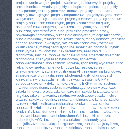
projektowanie wnętrz
,
projektowanie wnętrz biurowych
,
projekty
architektoniczne wnętrz
,
projekty ekologiczne społeczne
,
projekty
funkcjonalne
,
projekty graficzne firmowe
,
projekty humanitarne
,
projekty inwestycyjne
,
projekty krajobrazowe
,
projekty krajobrazowe
wertykalne
,
projekty kulturalne
,
projekty meblowe
,
projekty parkowe
,
projekty społeczne edukacyjne
,
projekty społeczne miejskie
,
przestrzeń coworkingowa
,
przestrzeń kreatywna
,
przestrzeń
publiczna
,
przestrzeń wirtualna
,
przyjazna przestrzeń pracy
,
psychologia nastolatków
,
rękodzieło artystyczne
,
relacje biznesowe
,
relacje medialne
,
remarketing
,
rewitalizacja
,
roboty domowe
,
rodzinne
finanse
,
rodzinne inwestycje
,
rozliczenia podatkowe
,
rozmowy
kwalifikacyjne
,
rozwój osobisty online
,
rynek nieruchomości
,
rynek
sztuki
,
rynki surowców
,
rysunek techniczny
,
seed capital
,
SEO
techniczne
,
sieci neuronowe
,
skincare routine
,
smart city
,
smart city
technologie
,
spedycja międzynarodowa
,
społeczna
odpowiedzialność
,
społeczności lokalne
,
sponsoring wydarzeń
,
spot
reklamowy
,
spotkania networkingowe biznesowe
,
sprzęt
telekonferencyjny
,
stolarstwo
,
strategia PR
,
strategie marketingowe
,
strategie rozwoju miasta
,
street photography
,
styl glamour
,
styl
klasyczny
,
styl pracy zdalnej
,
styl rustykalny
,
systemy CRM w
sprzedaży
,
systemy dokumentów
,
systemy ERP w firmie
,
systemy
inteligentnego domu
,
systemy nawadniające
,
systemy płatnicze
,
szkoła filmowa projekty
,
szkoła muzyczna
,
szkoła tańca
,
szkolenia
miękkie
,
szkolenia twarde
,
szkolnictwo podstawowe
,
szkolnictwo
wyższe
,
szkoły policealne
,
sztuczna inteligencja w kulturze
,
sztuka
cyfrowa
,
sztuka kulinarna regionalna
,
sztuka ludowa
,
sztuka
negocjacji
,
sztuka uliczna
,
sztuka uliczna murale
,
sztuka użytkowa
,
sztuka użytkowa domowa
,
sztuka w internecie
,
taniec nowoczesny
,
taras
,
targi branżowe
,
targi nieruchomości
,
techniki malarskie
,
technologie AGD
,
technologie materiałowe
,
telemedycyna
specjalistyczna
,
transakcje bezgotówkowe
,
transformacja cyfrowa
,
transport autonomiczny
,
transport kolejowy
,
transport luksusowy
,