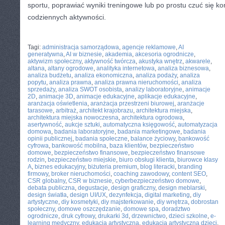
sportu, poprawiać wyniki treningowe lub po prostu czuć się 
codziennych aktywności.
CATEGORIES:
TURYSTYKA, PODRÓŻE
Tagi:
administracja samorządowa
,
agencje reklamowe
,
AI
generatywna
,
AI w biznesie
,
akademia
,
akcesoria ogrodnicze
,
aktywizm społeczny
,
aktywność twórcza
,
akustyka wnętrz
,
akwarele
,
altana
,
altany ogrodowe
,
analityka internetowa
,
analiza biznesowa
,
analiza budżetu
,
analiza ekonomiczna
,
analiza podaży
,
analiza
popytu
,
analiza prawna
,
analiza prawna nieruchomości
,
analiza
sprzedaży
,
analiza SWOT osobista
,
analizy laboratoryjne
,
animacje
2D
,
animacje 3D
,
animacje edukacyjne
,
aplikacje edukacyjne
,
aranżacja oświetlenia
,
aranżacja przestrzeni biurowej
,
aranżacje
tarasowe
,
arbitraż
,
architekt krajobrazu
,
architektura miejska
,
architektura miejska nowoczesna
,
architektura ogrodowa
,
asertywność
,
aukcje sztuki
,
automatyczna księgowość
,
automatyzacja
domowa
,
badania laboratoryjne
,
badania marketingowe
,
badania
opinii publicznej
,
badania społeczne
,
balance życiowy
,
bankowość
cyfrowa
,
bankowość mobilna
,
baza klientów
,
bezpieczeństwo
domowe
,
bezpieczeństwo finansowe
,
bezpieczeństwo finansowe
rodzin
,
bezpieczeństwo miejskie
,
biuro obsługi klienta
,
biurowce klasy
A
,
biznes edukacyjny
,
biżuteria premium
,
blog literacki
,
branding
firmowy
,
broker nieruchomości
,
coaching zawodowy
,
content SEO
,
CSR globalny
,
CSR w biznesie
,
cyberbezpieczeństwo domowe
,
debata publiczna
,
degustacje
,
design graficzny
,
design meblarski
,
design światła
,
design UI/UX
,
dezynfekcja
,
digital marketing
,
diy
artystyczne
,
diy kosmetyki
,
diy majsterkowanie
,
diy wnętrza
,
dobrostan
społeczny
,
domowe oszczędzanie
,
domowe spa
,
doradztwo
ogrodnicze
,
druk cyfrowy
,
drukarki 3d
,
drzewnictwo
,
dzieci szkolne
,
e-
learning medyczny
,
edukacja artystyczna
,
edukacja artystyczna dzieci
,