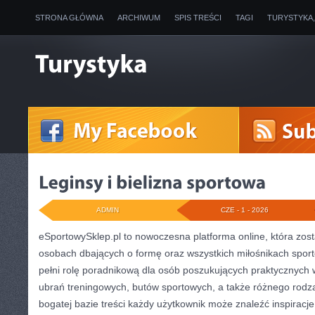
STRONA GŁÓWNA
ARCHIWUM
SPIS TREŚCI
TAGI
TURYSTYKA
ADMIN
CZE - 1 - 2026
eSportowySklep.pl to nowoczesna platforma online, która zos
osobach dbających o formę oraz wszystkich miłośnikach sport
pełni rolę poradnikową dla osób poszukujących praktycznyc
ubrań treningowych, butów sportowych, a także różnego rodzaj
bogatej bazie treści każdy użytkownik może znaleźć inspirac