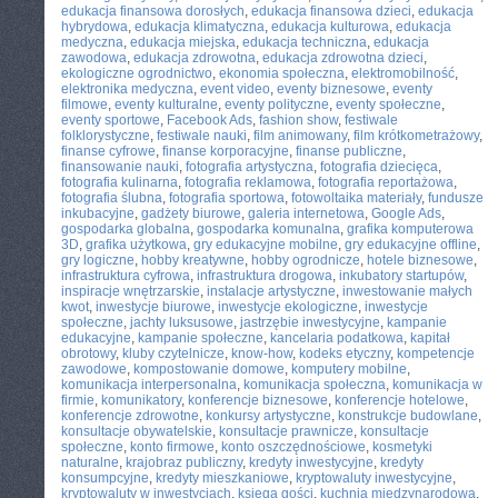
edukacja finansowa dorosłych
,
edukacja finansowa dzieci
,
edukacja
hybrydowa
,
edukacja klimatyczna
,
edukacja kulturowa
,
edukacja
medyczna
,
edukacja miejska
,
edukacja techniczna
,
edukacja
zawodowa
,
edukacja zdrowotna
,
edukacja zdrowotna dzieci
,
ekologiczne ogrodnictwo
,
ekonomia społeczna
,
elektromobilność
,
elektronika medyczna
,
event video
,
eventy biznesowe
,
eventy
filmowe
,
eventy kulturalne
,
eventy polityczne
,
eventy społeczne
,
eventy sportowe
,
Facebook Ads
,
fashion show
,
festiwale
folklorystyczne
,
festiwale nauki
,
film animowany
,
film krótkometrażowy
,
finanse cyfrowe
,
finanse korporacyjne
,
finanse publiczne
,
finansowanie nauki
,
fotografia artystyczna
,
fotografia dziecięca
,
fotografia kulinarna
,
fotografia reklamowa
,
fotografia reportażowa
,
fotografia ślubna
,
fotografia sportowa
,
fotowoltaika materiały
,
fundusze
inkubacyjne
,
gadżety biurowe
,
galeria internetowa
,
Google Ads
,
gospodarka globalna
,
gospodarka komunalna
,
grafika komputerowa
3D
,
grafika użytkowa
,
gry edukacyjne mobilne
,
gry edukacyjne offline
,
gry logiczne
,
hobby kreatywne
,
hobby ogrodnicze
,
hotele biznesowe
,
infrastruktura cyfrowa
,
infrastruktura drogowa
,
inkubatory startupów
,
inspiracje wnętrzarskie
,
instalacje artystyczne
,
inwestowanie małych
kwot
,
inwestycje biurowe
,
inwestycje ekologiczne
,
inwestycje
społeczne
,
jachty luksusowe
,
jastrzębie inwestycyjne
,
kampanie
edukacyjne
,
kampanie społeczne
,
kancelaria podatkowa
,
kapitał
obrotowy
,
kluby czytelnicze
,
know-how
,
kodeks etyczny
,
kompetencje
zawodowe
,
kompostowanie domowe
,
komputery mobilne
,
komunikacja interpersonalna
,
komunikacja społeczna
,
komunikacja w
firmie
,
komunikatory
,
konferencje biznesowe
,
konferencje hotelowe
,
konferencje zdrowotne
,
konkursy artystyczne
,
konstrukcje budowlane
,
konsultacje obywatelskie
,
konsultacje prawnicze
,
konsultacje
społeczne
,
konto firmowe
,
konto oszczędnościowe
,
kosmetyki
naturalne
,
krajobraz publiczny
,
kredyty inwestycyjne
,
kredyty
konsumpcyjne
,
kredyty mieszkaniowe
,
kryptowaluty inwestycyjne
,
kryptowaluty w inwestycjach
,
księga gości
,
kuchnia międzynarodowa
,