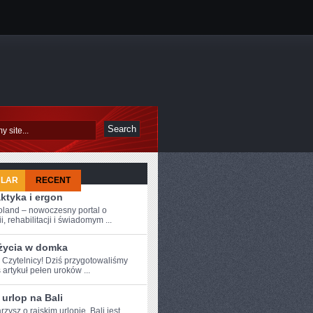
ULAR
RECENT
aktyka i ergon
oland – nowoczesny portal o
i, rehabilitacji i świadomym ...
 życia w domka
e Czytelnicy! Dziś przygotowaliśmy
 artykuł pełen uroków ...
 urlop na Bali
arzysz o rajskim urlopie, Bali jest