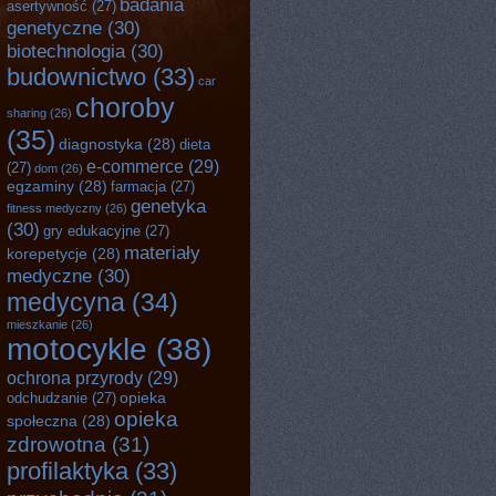
badania
asertywność
(27)
genetyczne
(30)
biotechnologia
(30)
budownictwo
(33)
car
choroby
sharing
(26)
(35)
diagnostyka
(28)
dieta
e-commerce
(29)
(27)
dom
(26)
egzaminy
(28)
farmacja
(27)
genetyka
fitness medyczny
(26)
(30)
gry edukacyjne
(27)
materiały
korepetycje
(28)
medyczne
(30)
medycyna
(34)
mieszkanie
(26)
motocykle
(38)
ochrona przyrody
(29)
opieka
odchudzanie
(27)
opieka
społeczna
(28)
zdrowotna
(31)
profilaktyka
(33)