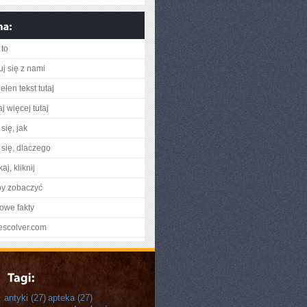
to
uj się z nami
łen tekst tutaj
j więcej tutaj
się, jak
się, dlaczego
aj, kliknij
by zobaczyć
owe fakty
nescolver.com
antyki
(27)
apteka
(27)