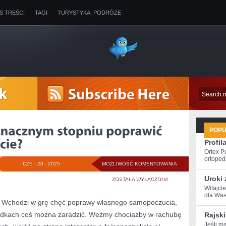
IS TREŚCI
TAGI
TURYSTYKA, PODRÓŻE
POP
Profil
Ortex P
ortopedi
CO
CZE - 28 - 2025
MOŻLIWOŚĆ KOMENTOWANIA
Uroki
ZROBIĆ,
ZOSTAŁA WYŁĄCZONA
Witajci
ABY
⁤dla Was
li Wchodzi w grę chęć poprawy własnego samopoczucia,
W
padkach coś można zaradzić. Weźmy chociażby w rachubę
Rajski
ZNACZNYM
Jeśli‌ m