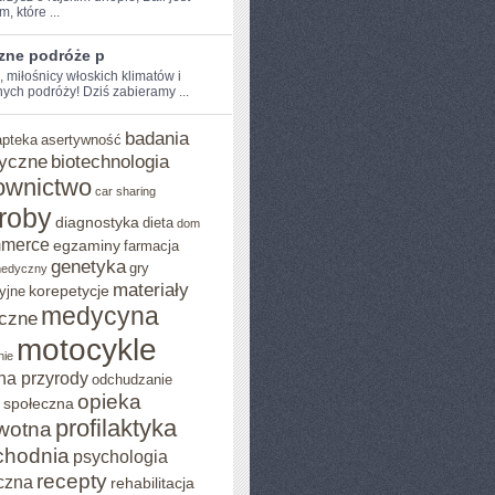
, które ...
zne podróże p
, miłośnicy włoskich‌ klimatów i
ych podróży! Dziś zabieramy ...
badania
apteka
asertywność
yczne
biotechnologia
ownictwo
car sharing
roby
diagnostyka
dieta
dom
mmerce
egzaminy
farmacja
genetyka
gry
medyczny
materiały
korepetycje
yjne
medycyna
czne
motocykle
nie
na przyrody
odchudzanie
opieka
 społeczna
profilaktyka
wotna
chodnia
psychologia
recepty
czna
rehabilitacja