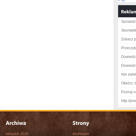
« lip
Sprawdź 
Skontakt
Zobacz pe
Przeczyta
Dowiedz 
Dowiedz 
Nie zwlek
Otwórz, 
Poznaj n
http://jo
sierpień 2026
Archiwum