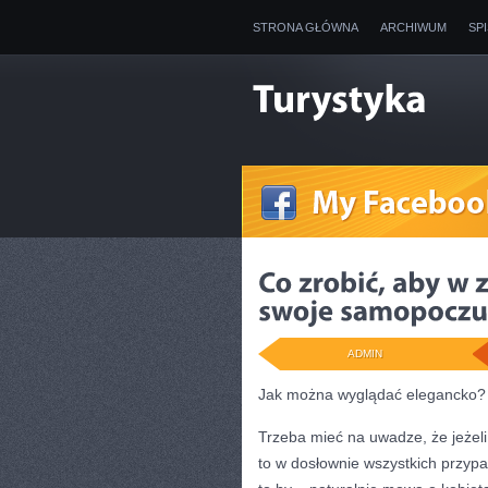
STRONA GŁÓWNA
ARCHIWUM
SP
ADMIN
Jak można wyglądać elegancko?
Trzeba mieć na uwadze, że jeże
to w dosłownie wszystkich przy