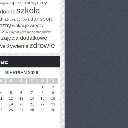
sprzęt medyczny
iejskie
szkoła
rfoods
al
transport
sztuka cyfrowa
iczny
wiedza
wakacje
czna
wypożyczalnie samochodów
zajęcia dodatkowe
a
zdrowie
we żywienie
SIERPIEŃ 2026
W
Ś
C
P
S
N
1
2
4
5
6
7
8
9
11
12
13
14
15
16
18
19
20
21
22
23
25
26
27
28
29
30