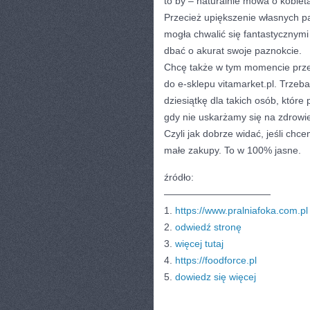
to by – naturalnie mowa o kobiet
Przecież upiększenie własnych p
mogła chwalić się fantastycznymi 
dbać o akurat swoje paznokcie.
Chcę także w tym momencie prze
do e-sklepu vitamarket.pl. Trzeb
dziesiątkę dla takich osób, które
gdy nie uskarżamy się na zdrowi
Czyli jak dobrze widać, jeśli ch
małe zakupy. To w 100% jasne.
źródło:
———————————
1.
https://www.pralniafoka.com.pl
2.
odwiedź stronę
3.
więcej tutaj
4.
https://foodforce.pl
5.
dowiedz się więcej
CATEGORIES:
TURYSTYKA, PODRÓŻE