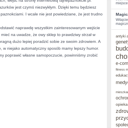
ach, wejść na stronę internetową fajnepaznokcie.pl.
miejscem
azurków jest czymś niezwykłym. Dzięki temu będziesz
STOPNIU
paznokciami. I wcale nie jest powiedziane, że jest trudno
Magic
POPRAWIĆ
Witajcie
magiczn
SWOJE
dstawić naprawdę wszystkim zainteresowanym wejście
SAMOPOCZUCIE?
a mieć na uwadze, że owy sklep to prawdziwy strzał w
antyki
genet
 pragną dużo lepiej poradzić sobie ze swoim zdrowiem. A
bud
e, w niejako automatyczny sposób mamy lepszy humor.
cho
cemy poprawić własne samopoczucie, powinniśmy zrobić
e-co
fitness 
edukac
medy
mieszka
ochro
opieka
zdro
przy
społe