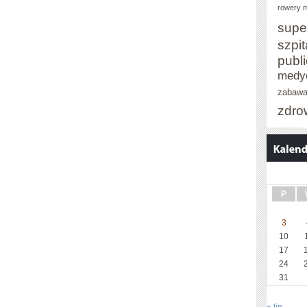
rowery m
supe
szpit
publ
medy
zabaw
zdro
P
3
10
17
24
31