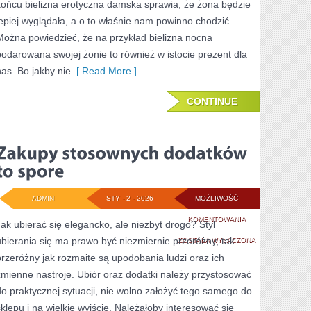
końcu bielizna erotyczna damska sprawia, że żona będzie
O
lepiej wyglądała, a o to właśnie nam powinno chodzić.
Można powiedzieć, że na przykład bielizna nocna
WŁASNY
podarowana swojej żonie to również w istocie prezent dla
STYL?
nas. Bo jakby nie
[ Read More ]
CONTINUE
ADMIN
STY - 2 - 2026
MOŻLIWOŚĆ
ZAKUPY
KOMENTOWANIA
Jak ubierać się elegancko, ale niezbyt drogo? Styl
ubierania się ma prawo być niezmiernie przeróżny, tak
STOSOWNYCH
ZOSTAŁA WYŁĄCZONA
przeróżny jak rozmaite są upodobania ludzi oraz ich
DODATKÓW
zmienne nastroje. Ubiór oraz dodatki należy przystosować
TO
do praktycznej sytuacji, nie wolno założyć tego samego do
SPORE
sklepu i na wielkie wyjście. Należałoby interesować się