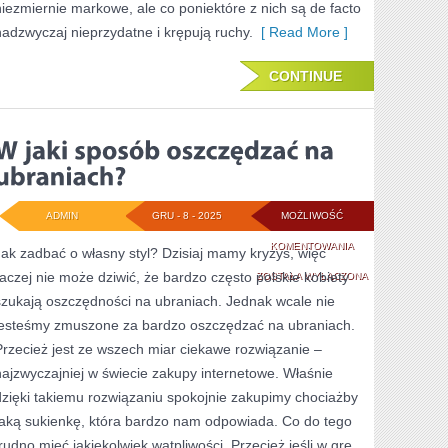
niezmiernie markowe, ale co poniektóre z nich są de facto
ZE
nadzwyczaj nieprzydatne i krępują ruchy.
[ Read More ]
ŚWIATA
SZTUKI
CONTINUE
ADMIN
GRU - 8 - 2025
MOŻLIWOŚĆ
W
KOMENTOWANIA
Jak zadbać o własny styl? Dzisiaj mamy kryzys, więc
raczej nie może dziwić, że bardzo często polskie kobiety
JAKI
ZOSTAŁA WYŁĄCZONA
szukają oszczędności na ubraniach. Jednak wcale nie
SPOSÓB
jesteśmy zmuszone za bardzo oszczędzać na ubraniach.
OSZCZĘDZAĆ
Przecież jest ze wszech miar ciekawe rozwiązanie –
NA
najzwyczajniej w świecie zakupy internetowe. Właśnie
dzięki takiemu rozwiązaniu spokojnie zakupimy chociażby
UBRANIACH?
taką sukienkę, która bardzo nam odpowiada. Co do tego
trudno mieć jakiekolwiek wątpliwości. Przecież jeśli w grę