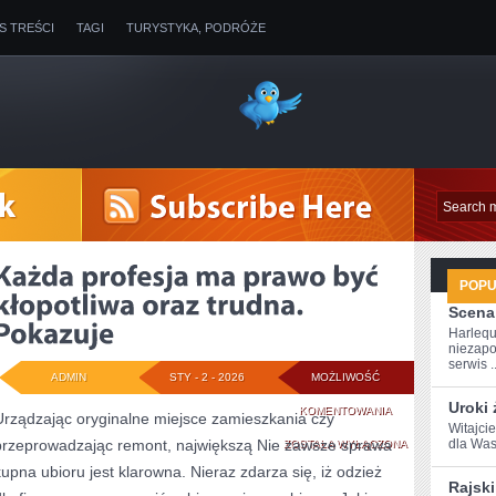
IS TREŚCI
TAGI
TURYSTYKA, PODRÓŻE
POP
Scena
Harlequ
niezapo
serwis ..
ADMIN
STY - 2 - 2026
MOŻLIWOŚĆ
Uroki
KAŻDA
KOMENTOWANIA
Urządzając oryginalne miejsce zamieszkania czy
Witajci
przeprowadzając remont, największą Nie zawsze sprawa
PROFESJA
⁤dla Was
ZOSTAŁA WYŁĄCZONA
kupna ubioru jest klarowna. Nieraz zdarza się, iż odzież
MA
Rajski