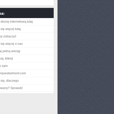
stronę internetową tutaj
się więcej tutaj
aby zobaczyć
się więcej o nas
aj pełną wersję
aj, kliknij
o sam
okyojoesbelmont.com
się, dlaczego
gowany? Sprawdź