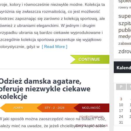
społe
kroje, kolory i równocześnie niezwykle modne. Kolekcja ta
EKSKLUZYWNYCH
rowery m
wyróżnia się zwłaszcza rozmaitością, co jest możliwość
supe
SKLEPÓW
dostrzec zapoznając się zarówno z kolekcją sportową, ale
szpit
również z ubraniami eleganckimi. W jednym i drugim
ODZIEŻOWYCH
publ
przypadku ubrania są bardzo ciekawie wyprodukowane i
medy
szczególnie kolekcja sportowa prezentuje się wyjątkowo
zabaw
kolorystycznie, gdyż w
[ Read More ]
zdro
CONTINUE
P
3
10
ADMIN
STY - 2 - 2026
MOŻLIWOŚĆ
17
ODZIEŻ
24
KOMENTOWANIA
W jaki sposób można zaoszczędzić nieco na butach? Cóż,
31
należy mieć na uwadze, że jeżeli chcielibyśmy kupić sobie
DAMSKA
ZOSTAŁA WYŁĄCZONA