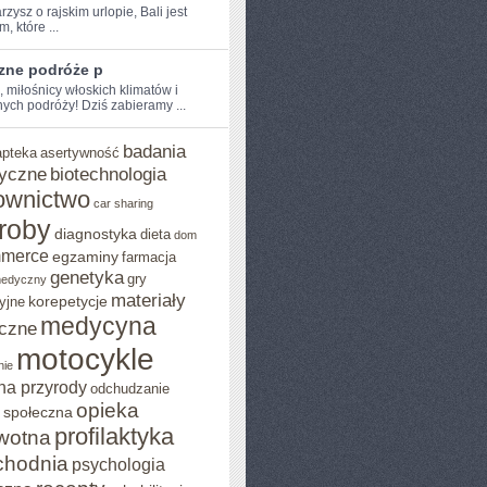
arzysz o rajskim urlopie, Bali jest
, które ...
zne podróże p
, miłośnicy włoskich‌ klimatów i
ych podróży! Dziś zabieramy ...
badania
apteka
asertywność
yczne
biotechnologia
ownictwo
car sharing
roby
diagnostyka
dieta
dom
mmerce
egzaminy
farmacja
genetyka
gry
medyczny
materiały
korepetycje
yjne
medycyna
czne
motocykle
nie
na przyrody
odchudzanie
opieka
 społeczna
profilaktyka
wotna
chodnia
psychologia