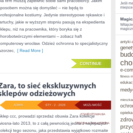
dla firm muszą zapewnić sobie sami pracobiorcy. Jakim
Jeśli‌ m
PRAWO
sposobem można się domyśleć – nie będą to
miejscem
BYĆ
profesjonalne kostiumy. Jedynie stereotypowe rękawice i
Magic
fartuchy, jakie w wyższym stopniu pasują na ekspedienta
KŁOPOTLIWA
Witajcie
sklepu, niż na pracownika, który boryka się z
magiczn
ORAZ
chorobotwórczymi elementami – zobacz haft
TRUDNA.
antyki
komputerowy wrocław. Odzież ochronna to specjalistyczny
genet
POKAZUJE
wzorzec,
[ Read More ]
bud
cho
CONTINUE
e-co
fitness 
edukac
medy
mieszka
ochro
ADMIN
STY - 2 - 2026
MOŻLIWOŚĆ
opieka
ZARA,
KOMENTOWANIA
Sklep ccc, prowadzi sprzedaż obuwia Zara kolekcje
zdro
wiosna-lato 2013, to z całą pewnością jedna z najlepszych
TO
ZOSTAŁA WYŁĄCZONA
przy
kolekcji tego sezonu, jaka przedstawia wyjątkowo rozmaite
SIEĆ