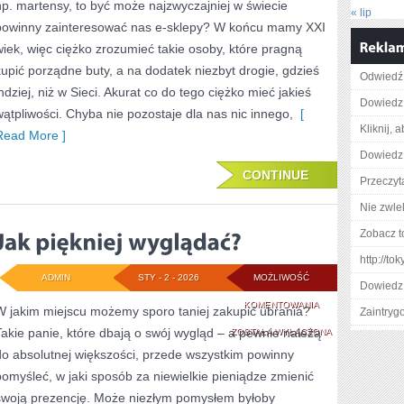
np. martensy, to być może najzwyczajniej w świecie
AGATARE,
« lip
powinny zainteresować nas e-sklepy? W końcu mamy XXI
OFERUJE
wiek, więc ciężko zrozumieć takie osoby, które pragną
NIEZWYKLE
kupić porządne buty, a na dodatek niezbyt drogie, gdzieś
Odwiedź 
indziej, niż w Sieci. Akurat co do tego ciężko mieć jakieś
CIEKAWE
Dowiedz 
wątpliwości. Chyba nie pozostaje dla nas nic innego,
[
KOLEKCJE
Kliknij, 
Read More ]
Dowiedz 
CONTINUE
Przeczyt
Nie zwlek
Zobacz t
http://t
ADMIN
STY - 2 - 2026
MOŻLIWOŚĆ
Dowiedz 
JAK
KOMENTOWANIA
W jakim miejscu możemy sporo taniej zakupić ubrania?
Zaintry
Takie panie, które dbają o swój wygląd – a pewnie należą
PIĘKNIEJ
ZOSTAŁA WYŁĄCZONA
do absolutnej większości, przede wszystkim powinny
WYGLĄDAĆ?
pomyśleć, w jaki sposób za niewielkie pieniądze zmienić
swoją prezencję. Może niezłym pomysłem byłoby