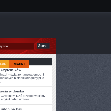
ULAR
RECENT
 Czytelników
iny.pl – świat romansów, emocji i
mnianych historiiHarlequiny.pl to
.
 życia w domka
e Czytelnicy! Dziś przygotowaliśmy
 artykuł pełen uroków ...
 urlop na Bali