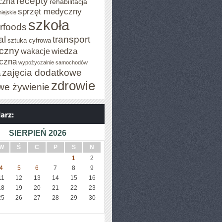
recepty
czna
rehabilitacja
sprzęt medyczny
iejskie
szkoła
rfoods
al
transport
sztuka cyfrowa
iczny
wiedza
wakacje
czna
wypożyczalnie samochodów
zajęcia dodatkowe
a
zdrowie
we żywienie
SIERPIEŃ 2026
W
Ś
C
P
S
N
1
2
4
5
6
7
8
9
11
12
13
14
15
16
18
19
20
21
22
23
25
26
27
28
29
30