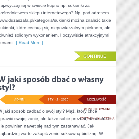
najzwyczajniej w świecie kupno np. sukienki za
pośrednictwem sklepu internetowego? Np. pod adresem
www.duzaszafa.pl/kategoria/sukienki można znaleźć takie
sukienki, które cechują się niepowtarzalnym pięknem, ale
również solidnym wykonaniem. I oczywiście atrakcyjnymi
cenami!
[ Read More ]
CONTINUE
ADMIN
STY - 2 - 2026
MOŻLIWOŚĆ
W
KOMENTOWANIA
W jaki sposób zadbać o swój styl? Mąż, który chce
sprawić swojej żonie, ale także sobie prezent, absolutnie
JAKI
ZOSTAŁA WYŁĄCZONA
nie powinien nawet się nad tym zastanawiać. Jak
SPOSÓB
najbardziej warto zakupić żonie seksowną bieliznę. W
DBAĆ