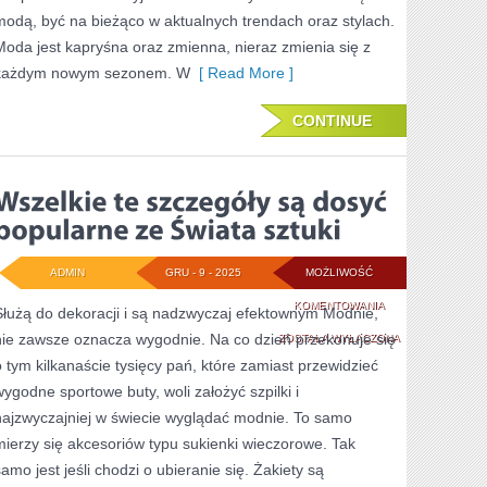
modą, być na bieżąco w aktualnych trendach oraz stylach.
Moda jest kapryśna oraz zmienna, nieraz zmienia się z
każdym nowym sezonem. W
[ Read More ]
CONTINUE
ADMIN
GRU - 9 - 2025
MOŻLIWOŚĆ
WSZELKIE
KOMENTOWANIA
Służą do dekoracji i są nadzwyczaj efektownym Modnie,
nie zawsze oznacza wygodnie. Na co dzień przekonuje się
TE
ZOSTAŁA WYŁĄCZONA
o tym kilkanaście tysięcy pań, które zamiast przewidzieć
SZCZEGÓŁY
wygodne sportowe buty, woli założyć szpilki i
SĄ
najzwyczajniej w świecie wyglądać modnie. To samo
DOSYĆ
mierzy się akcesoriów typu sukienki wieczorowe. Tak
samo jest jeśli chodzi o ubieranie się. Żakiety są
POPULARNE