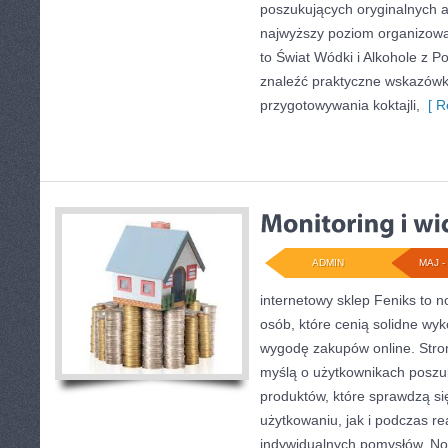
poszukujących oryginalnych at
najwyższy poziom organizow
to Świat Wódki i Alkohole z P
znaleźć praktyczne wskazówk
przygotowywania koktajli,
[ R
ADMIN
MAJ - 
internetowy sklep Feniks to 
osób, które cenią solidne wyk
wygodę zakupów online. Stro
myślą o użytkownikach poszu
produktów, które sprawdzą s
użytkowaniu, jak i podczas rea
indywidualnych pomysłów. No