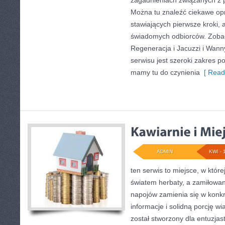
zagadnieniach związanych z p
Można tu znaleźć ciekawe op
stawiających pierwsze kroki, a
świadomych odbiorców. Zobac
Regeneracja i Jacuzzi i Wa
serwisu jest szeroki zakres 
mamy tu do czynienia
[ Read
ADMIN
KWI - 
ten serwis to miejsce, w które
światem herbaty, a zamiłowa
napojów zamienia się w konkre
informacje i solidną porcję wi
został stworzony dla entuzja