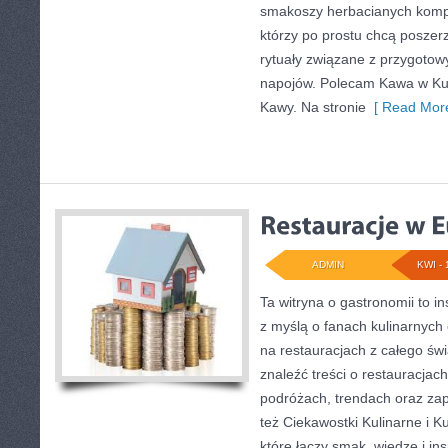
smakoszy herbacianych kompoz
którzy po prostu chcą poszer
rytuały związane z przygoto
napojów. Polecam Kawa w Kult
Kawy. Na stronie
[ Read More
ADMIN
KWI - 
Ta witryna o gastronomii to i
z myślą o fanach kulinarnych 
na restauracjach z całego św
znaleźć treści o restauracjac
podróżach, trendach oraz za
też Ciekawostki Kulinarne i Ku
które łączy smak, wiedzę i in