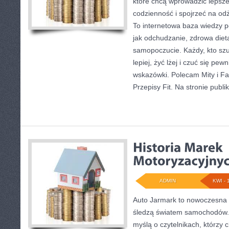
które chcą wprowadzić lepsze
codzienność i spojrzeć na od
To internetowa baza wiedzy 
jak odchudzanie, zdrowa dieta
samopoczucie. Każdy, kto szu
lepiej, żyć lżej i czuć się pew
wskazówki. Polecam Mity i Fa
Przepisy Fit. Na stronie publ
ADMIN
KWI - 
Auto Jarmark to nowoczesna p
śledzą światem samochodów. 
myślą o czytelnikach, którzy 